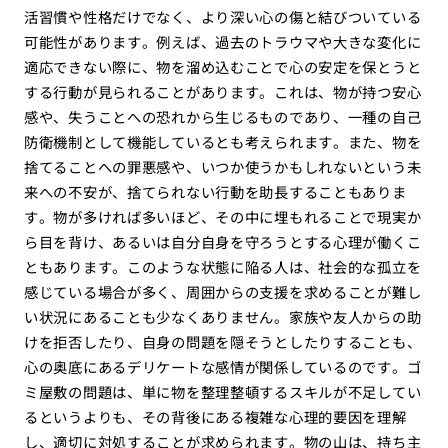
活習慣や性格だけでなく、より深い心の傷と結びついている
可能性があります。例えば、過去のトラウマや大きな変化に
適応できない際に、物を溜め込むことで心の安定を保とうと
する行動が見られることがあります。これは、物が持つ安心
感や、失うことへの恐れから生じるものであり、一種の自己
防衛機制として機能しているとも考えられます。また、物を
捨てることへの罪悪感や、いつか使うかもしれないという未
来への不安が、捨てられない行動を助長することもありま
す。物が多ければ多いほど、その中に埋もれることで現実か
ら目を背け、あるいは自分自身を守ろうとする心理が働くこ
ともあります。このような状態に陥る人は、社会的な孤立を
感じている場合が多く、周囲からの支援を求めることが難し
い状況にあることも少なくありません。家族や友人からの助
けを拒否したり、自身の問題を隠そうとしたりすることも、
心の奥底にあるデリケートな感情が関係しているのです。ゴ
ミ屋敷の問題は、単に物を整理整頓するスキルが不足してい
るというよりも、その背後にある複雑な心理的要因を理解
し、適切に対処することが求められます。物の山は、持ち主