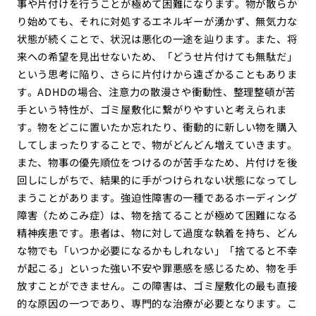
事や片付けを行うことが極めて困難になります。物が散らか
り始めても、それに対処するエネルギーが湧かず、無気力な
状態が続くことで、状況は悪化の一途を辿ります。また、将
来への希望を見出せないため、「どうせ片付けても無駄だ」
という思考に陥り、さらに片付けから遠ざかることもありま
す。ADHDの場合、注意力の散漫さや衝動性、整理整頓が苦
手という特性が、ゴミ屋敷化に繋がりやすいと考えられま
す。物をどこに置いたか忘れたり、衝動的に新しい物を購入
してしまったりすることで、物がどんどん増えていきます。
また、物事の優先順位をつけるのが苦手なため、片付けを後
回しにしがちで、結果的に手がつけられない状態になってし
まうことがあります。強迫性障害の一種であるホーディング
障害（ためこみ症）は、物を捨てることが極めて困難になる
精神疾患です。患者は、物に対して過度な執着を持ち、どん
な物でも「いつか必要になるかもしれない」「捨てると不幸
が起こる」といった強い不安や罪悪感を感じるため、物を手
放すことができません。この障害は、ゴミ屋敷化の最も直接
的な原因の一つであり、専門的な治療が必要となります。こ