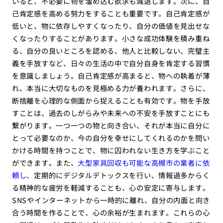
いると、不必要に物を溜め込む欲求も減退します。次に、自
己肯定感を高める努力をすることも重要です。自己肯定感が
低いと、物に依存しやすくなったり、自分の価値を見出せな
くなったりすることがあります。小さな成功体験を積み重ね
る、自分の良いところを認める、他人と比較しない、完璧主
義を手放すなど、日々の生活の中で自分自身を肯定する習慣
を意識しましょう。自己肯定感が高まると、物への執着が薄
れ、本当に大切なものを見極める力が養われます。さらに、
断捨離を心理的な側面から捉えることも有効です。物を手放
すことは、過去のしがらみや未来への不安を手放すことにも
繋がります。一つ一つの物と向き合い、それが本当に自分に
とって必要なのか、今の自分を幸せにしてくれるのかを問い
かける時間を持つことで、物に囚われない生き方を学ぶこと
ができます。また、
大型家具回収も可能な高槻市の業者に依
頼し、
定期的にデジタルデトックスを行い、情報過多からく
る精神的な疲労を軽減することも、心の安定に寄与します。
SNSやインターネットから一時的に離れ、自分の内面と向き
合う時間を作ることで、心の余裕が生まれます。これらの心