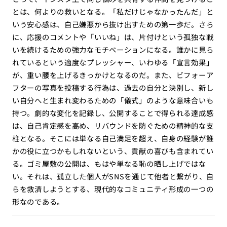
とは、何よりの救いとなる。「私だけじゃなかったんだ」と
いう安心感は、自己嫌悪から抜け出すための第一歩だ。さら
に、応援のコメントや「いいね」は、片付けという孤独な戦
いを続けるための強力なモチベーションになる。誰かに見ら
れているという適度なプレッシャー、いわゆる「宣言効果」
が、重い腰を上げるきっかけとなるのだ。また、ビフォーア
フターの写真を投稿する行為は、過去の自分と決別し、新し
い自分へと生まれ変わるための「儀式」のような意味合いも
持つ。劇的な変化を記録し、公開することで得られる達成感
は、自己肯定感を高め、リバウンドを防ぐための精神的な支
柱となる。そこには単なる自己満足を超え、自身の経験が誰
かの役に立つかもしれないという、貢献の喜びも含まれてい
る。ゴミ屋敷の公開は、もはや単なる恥の晒し上げではな
い。それは、孤立した個人がSNSを通じて他者と繋がり、自
らを救済しようとする、現代的なコミュニティ形成の一つの
形なのである。