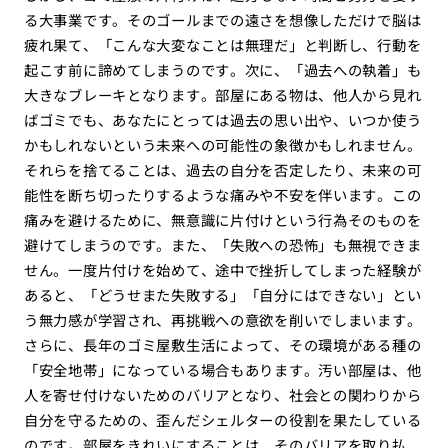
る大事業です。そのゴールまでの遠さを想像しただけで脳は
疲れ果て、「こんな大変なことは無理だ」と判断し、行動を
起こす前に諦めてしまうのです。次に、「過去への執着」も
大きなブレーキとなります。部屋にある物は、他人から見れ
ばゴミでも、あなたにとっては過去の思い出や、いつか使う
かもしれないという未来への可能性の象徴かもしれません。
それらを捨てることは、過去の自分を否定したり、未来の可
能性を断ち切ったりするような痛みや不安を伴います。この
痛みを避けるために、無意識に片付けという行為そのものを
避けてしまうのです。また、「失敗への恐怖」も無視できま
せん。一度片付けを始めて、途中で挫折してしまった経験が
あると、「どうせまた失敗する」「自分にはできない」とい
う無力感が学習され、再挑戦への意欲を削いでしまいます。
さらに、長年のゴミ屋敷生活によって、その環境がある種の
「安全地帯」になっている場合もあります。汚い部屋は、他
人を寄せ付けないためのバリアとなり、社会との関わりから
自分を守るための、歪んだシェルターの役割を果たしている
のです。部屋をきれいにすることは、そのバリアを取り払