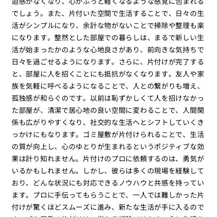
迫感がなくなり、心がふっと軽くなるような感覚に包まれる
でしょう。また、片付いた空間で生活することで、日々の生
活がシンプルになり、余計な物がないことで掃除や整理も楽
になります。整然とした部屋での暮らしは、まるで新しい生
活が始まったかのような心地良さがあり、前向きな気持ちで
日々を過ごせるようになります。さらに、片付けが完了する
と、部屋に人を招くことにも抵抗がなくなります。友人や家
族を気軽に呼べるようになることで、人との繋がりも増え、
孤独感が和らぐのです。以前は恥ずかしくて人を招けなかっ
た部屋が、清潔で居心地の良い空間に変わることで、人間関
係も広がりやすくなり、社交的な生活へとシフトしていくき
っかけにもなります。ゴミ屋敷が片付けられることで、生活
の質が向上し、心のゆとりが生まれるというポジティブな効
果は計り知れません。片付けのプロに依頼するのは、勇気が
いるかもしれません。しかし、彼らは多くの現場を経験して
おり、どんな状況にも対応できるノウハウと共感を持ってい
ます。プロに手伝ってもらうことで、一人では難しかった片
付けが驚くほどスムーズに進み、新たな生活が手に入るので