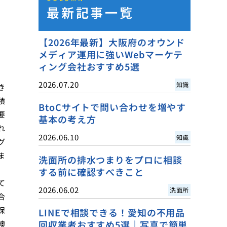
最新記事一覧
【2026年最新】大阪府のオウンド
メディア運用に強いWebマーケテ
ィング会社おすすめ5選
2026.07.20
知識
き
積
BtoCサイトで問い合わせを増やす
要
基本の考え方
れ
2026.06.10
知識
グ
ま
洗面所の排水つまりをプロに相談
、
する前に確認すべきこと
て
2026.06.02
洗面所
合
保
LINEで相談できる！愛知の不用品
回収業者おすすめ5選｜写真で簡単
襖