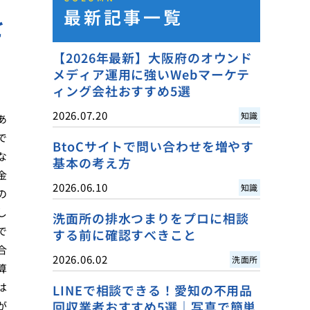
最新記事一覧
を
【2026年最新】大阪府のオウンド
メディア運用に強いWebマーケテ
ィング会社おすすめ5選
2026.07.20
知識
あ
で
BtoCサイトで問い合わせを増やす
な
基本の考え方
金
2026.06.10
知識
の
し
洗面所の排水つまりをプロに相談
で
する前に確認すべきこと
合
2026.06.02
洗面所
算
は
LINEで相談できる！愛知の不用品
回収業者おすすめ5選｜写真で簡単
が