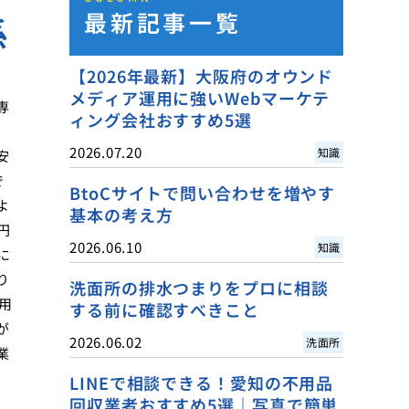
最新記事一覧
係
【2026年最新】大阪府のオウンド
メディア運用に強いWebマーケテ
専
ィング会社おすすめ5選
2026.07.20
知識
安
で
BtoCサイトで問い合わせを増やす
よ
基本の考え方
円
2026.06.10
知識
に
り
洗面所の排水つまりをプロに相談
用
する前に確認すべきこと
が
2026.06.02
洗面所
業
LINEで相談できる！愛知の不用品
回収業者おすすめ5選｜写真で簡単