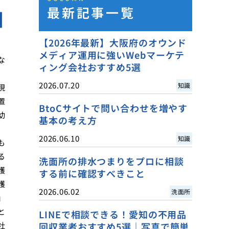
最新記事一覧
口
【2026年最新】大阪府のオウンド
メディア運用に強いWebマーケテ
な
ィング会社おすすめ5選
、
2026.07.20
知識
現
置
BtoCサイトで問い合わせを増やす
幼
基本の考え方
、
2026.06.10
知識
も
る
洗面所の排水つまりをプロに相談
護
する前に確認すべきこと
護
2026.06.02
洗面所
」
と
LINEで相談できる！愛知の不用品
社
回収業者おすすめ5選｜写真で簡単