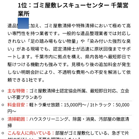
1位：ゴミ屋敷レスキューセンター 千葉営
業所
遺品整理に加え、ゴミ屋敷清掃や特殊清掃において極めて高
い専門性を持つ業者です。一般的な遺品整理業者では対応し
きれない「足の踏み場もない物量」や「染み付いた強烈な臭
い」がある現場でも、認定清掃士が迅速に原状回復までサポ
ートします。千葉市内に拠点を構え、県内各地へ最短即日で
駆けつける機動力も強みです。見積もり後の追加料金が発生
しない明朗会計により、不透明な費用への不安を解消して依
頼できる1社です。
主な特徴：
ゴミ屋敷清掃士認定協会所属、最短即日対応、立会
い不要プランあり
料金目安：
軽トラ乗せ放題：15,000円〜 / 1tトラック：50,000
円〜
清掃範囲：
ハウスクリーニング、除菌・消臭、汚部屋の徹底清
掃
こんな人に向いている：
部屋がゴミ屋敷化している、急ぎで片