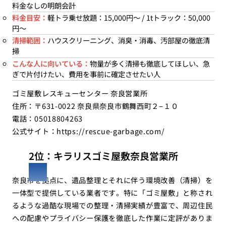
料金なしの明朗会計
料金目安：
軽トラ乗せ放題：15,000円〜 / 1tトラック：50,000
円〜
清掃範囲：
ハウスクリーニング、消臭・消毒、汚部屋の徹底清
掃
こんな人に向いている：
物量が多く清掃も徹底してほしい、急
ぎで片付けたい、費用を事前に確定させたい人
ゴミ屋敷レスキューセンター 奈良営業所
住所：〒631-0022 奈良県奈良市鶴舞西町２−１０
電話：05018804263
公式サイト：
https://rescue-garbage.com/
2位：キラリスゴミ屋敷奈良営業所
奈良市を拠点に、遺品整理とそれに伴う環境改善（清掃）を
一体型で提供している業者です。特に「ゴミ屋敷」と称され
るような過酷な現場での整理・清掃実績が豊富で、周辺住民
への配慮やプライバシー保護を徹底した作業に定評がありま