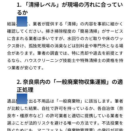
1. 「清掃レベル」が現場の汚れに合ってい
るか
結論として、業者が提供する「清掃」の内容を事前に細かく
確認してください。掃き掃除程度の「簡易清掃」がサービス
に含まれる業者は多いですが、水回りのカビ取りや床のワッ
クス掛け、孤独死現場の消臭などは別料金や専門外となる場
合があります。筆者の調査では、特に売却や退去を前提とす
るなら、ハウスクリーニング技能士や特殊清掃士の資格を持
つ業者が安心です。
2. 奈良県内の「一般廃棄物収集運搬」の適
正処理
遺品整理で出る不用品は「一般廃棄物」に該当します。筆者
が比較した結果、自社で許可を持っているか、各自治体（奈
良市・橿原市など）の許可業者と適切に提携している業者を
選ぶことが法的リスクを避ける唯一の方法です。不法投棄を
防ぐためにも、マニフェスト（廃棄物管理票）の発行が可能