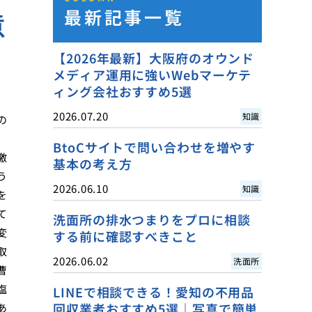
最新記事一覧
意
【2026年最新】大阪府のオウンド
メディア運用に強いWebマーケテ
ィング会社おすすめ5選
2026.07.20
知識
の
BtoCサイトで問い合わせを増やす
激
基本の考え方
う
2026.06.10
知識
を
て
洗面所の排水つまりをプロに相談
変
する前に確認すべきこと
取
2026.06.02
洗面所
曹
塩
LINEで相談できる！愛知の不用品
回収業者おすすめ5選｜写真で簡単
あ