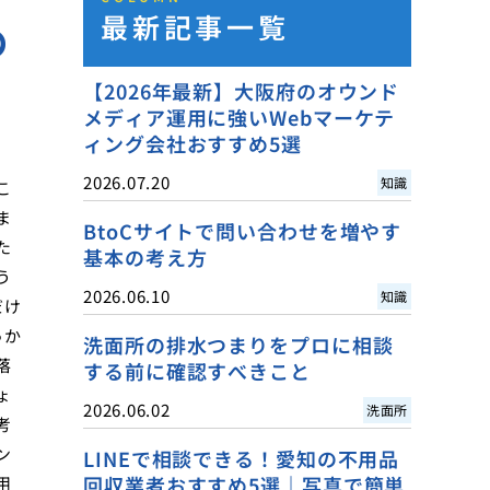
最新記事一覧
め
【2026年最新】大阪府のオウンド
メディア運用に強いWebマーケテ
ィング会社おすすめ5選
2026.07.20
知識
こ
ま
BtoCサイトで問い合わせを増やす
た
基本の考え方
う
2026.06.10
知識
だけ
っか
洗面所の排水つまりをプロに相談
落
する前に確認すべきこと
ょ
2026.06.02
洗面所
考
ン
LINEで相談できる！愛知の不用品
回収業者おすすめ5選｜写真で簡単
用