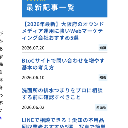
最新記事一覧
【2026年最新】大阪府のオウンド
メディア運用に強いWebマーケテ
が
ィング会社おすすめ5選
か
2026.07.20
知識
あ
家
BtoCサイトで問い合わせを増やす
満
基本の考え方
自
2026.06.10
知識
体
身
洗面所の排水つまりをプロに相談
わ
する前に確認すべきこと
不
2026.06.02
洗面所
に
も
LINEで相談できる！愛知の不用品
回収業者おすすめ5選｜写真で簡単