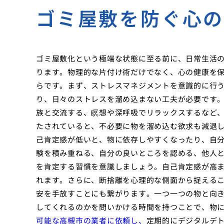
ゴミ屋敷を防ぐ心
ゴミ屋敷化という極端な状態に至る前に、日常生活
ります。物理的な片付け術だけでなく、心の健康を
らです。まず、ストレスマネジメントを意識的に行
り、日々のストレスを溜め込まない工夫が必要です
族と交流する、瞑想や深呼吸でリラックスするなど
たされていると、不必要に物を溜め込む欲求も減退
己肯定感が低いと、物に依存しやすくなったり、自
験を積み重ねる、自分の良いところを認める、他人
を肯定する習慣を意識しましょう。自己肯定感が高
れます。さらに、断捨離を心理的な側面から捉える
安を手放すことにも繋がります。一つ一つの物と向
してくれるのかを問いかける時間を持つことで、物
可能な高槻市の業者に依頼し、
定期的にデジタルデ