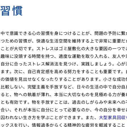
の習慣
の中で意識できる心の習慣を身につけることが、問題の予防に繋
保つための習慣が、快適な生活空間を維持する上で非常に重要だ
うことが大切です。ストレスはゴミ屋敷化の大きな要因の一つで
。趣味に没頭する時間を持つ、適度な運動を取り入れる、友人や
、自分に合ったストレス解消法を見つけ、実践しましょう。心が
します。次に、自己肯定感を高める努力をすることも重要です。
分の価値を見出せなくなったりすることがあります。小さな成功
と比較しない、完璧主義を手放すなど、日々の生活の中で自分自
まると、物への執着が薄れ、本当に大切なものを見極める力が養
ことも有効です。物を手放すことは、過去のしがらみや未来への
き合い、それが本当に自分にとって必要なのか、今の自分を幸せ
に囚われない生き方を学ぶことができます。また、
大型家具回収
トックスを行い、情報過多からくる精神的な疲労を軽減すること