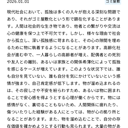
2026.01.01
ゴミ屋敷
現代社会において、孤独は多くの人々が抱える深刻な問題で
あり、それがゴミ屋敷化という形で顕在化することがありま
す。人間は社会的な生き物であり、他者との繋がりや交流は
心の健康を保つ上で不可欠です。しかし、様々な理由で社会
から孤立し、深い孤独感に苛まれると、その心の隙間を埋め
るために物に執着するようになることがあります。高齢化社
会が進む中で、一人暮らしの高齢者が増え、配偶者との死別
や友人との離別、あるいは家族との関係希薄化によって孤独
を感じるケースが増えています。このような状況下では、誰
も自分を見ていない、誰も自分を気にかけていないという感
情が強まり、自己肯定感が低下します。物が溜め込まれるの
は、その寂しさや不安を紛らわすため、あるいは物に囲まれ
ることで安心感を得ようとする心理が働くからです。物には
感情がなく、裏切ることもないため、人間関係に疲れたり、
傷ついたりした経験がある人にとっては、物が心の拠り所と
なることがあります。また、物を溜め込むことで、自分の存
在価値を確かめようとする行動も見られます。大量の物があ