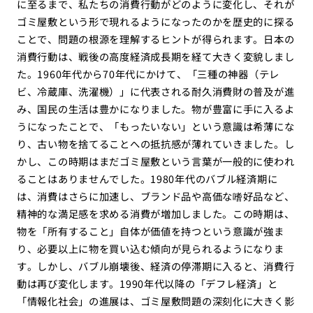
に至るまで、私たちの消費行動がどのように変化し、それが
ゴミ屋敷という形で現れるようになったのかを歴史的に探る
ことで、問題の根源を理解するヒントが得られます。日本の
消費行動は、戦後の高度経済成長期を経て大きく変貌しまし
た。1960年代から70年代にかけて、「三種の神器（テレ
ビ、冷蔵庫、洗濯機）」に代表される耐久消費財の普及が進
み、国民の生活は豊かになりました。物が豊富に手に入るよ
うになったことで、「もったいない」という意識は希薄にな
り、古い物を捨てることへの抵抗感が薄れていきました。し
かし、この時期はまだゴミ屋敷という言葉が一般的に使われ
ることはありませんでした。1980年代のバブル経済期に
は、消費はさらに加速し、ブランド品や高価な嗜好品など、
精神的な満足感を求める消費が増加しました。この時期は、
物を「所有すること」自体が価値を持つという意識が強ま
り、必要以上に物を買い込む傾向が見られるようになりま
す。しかし、バブル崩壊後、経済の停滞期に入ると、消費行
動は再び変化します。1990年代以降の「デフレ経済」と
「情報化社会」の進展は、ゴミ屋敷問題の深刻化に大きく影