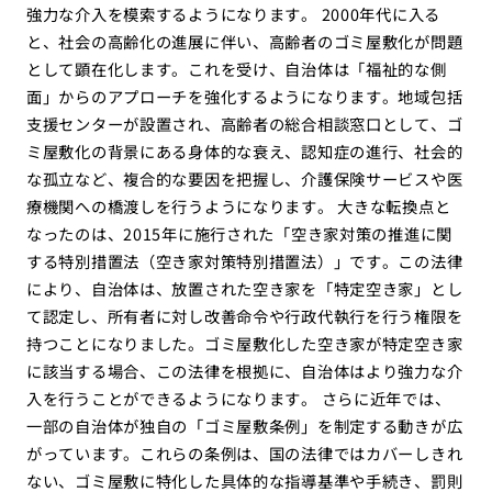
強力な介入を模索するようになります。 2000年代に入る
と、社会の高齢化の進展に伴い、高齢者のゴミ屋敷化が問題
として顕在化します。これを受け、自治体は「福祉的な側
面」からのアプローチを強化するようになります。地域包括
支援センターが設置され、高齢者の総合相談窓口として、ゴ
ミ屋敷化の背景にある身体的な衰え、認知症の進行、社会的
な孤立など、複合的な要因を把握し、介護保険サービスや医
療機関への橋渡しを行うようになります。 大きな転換点と
なったのは、2015年に施行された「空き家対策の推進に関
する特別措置法（空き家対策特別措置法）」です。この法律
により、自治体は、放置された空き家を「特定空き家」とし
て認定し、所有者に対し改善命令や行政代執行を行う権限を
持つことになりました。ゴミ屋敷化した空き家が特定空き家
に該当する場合、この法律を根拠に、自治体はより強力な介
入を行うことができるようになります。 さらに近年では、
一部の自治体が独自の「ゴミ屋敷条例」を制定する動きが広
がっています。これらの条例は、国の法律ではカバーしきれ
ない、ゴミ屋敷に特化した具体的な指導基準や手続き、罰則