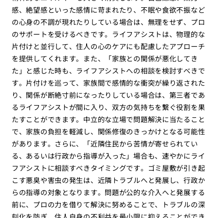
感、絶望感といった感情に苛まれたり、不眠や食欲不振など
の心身の不調が現れたりしている場合は、無理をせず、プロ
のサポートを受けるべきです。ライフアシストは、物理的な
片付けと並行して、住人の心のケアにも配慮したアプローチ
を提供してくれます。また、「家族との関係が悪化してき
た」と感じた時も、ライフアシストへの相談を検討すべきで
す。片付けを巡って、家族間で感情的な衝突が繰り返された
り、関係が断絶寸前になったりしている場合は、第三者であ
るライフアシストが間に入り、双方の気持ちを繋ぐ役割を果
たすことができます。中立的な立場で問題解決に当たること
で、家族の負担を軽減し、関係修復のきっかけとなる可能性
があります。さらに、「近隣住民から苦情が寄せられてい
る、あるいは行政から指導が入った」場合も、速やかにライ
フアシストに相談すべきタイミングです。ゴミ屋敷が引き起
こす悪臭や害虫の発生は、近隣トラブルへと発展し、行政か
らの指導の対象となります。問題が公的な介入へと発展する
前に、プロの力を借りて解決に努めることで、トラブルの深
刻化を防ぎ、住人自身の不利益を最小限に抑えることができ