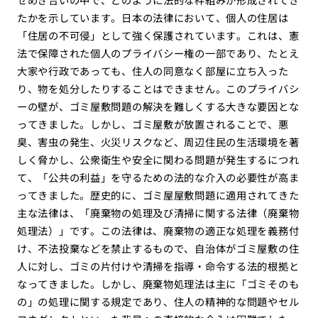
たかを示しています。日本の法律において、個人の住居は
「住居の不可侵」として強く保護されています。これは、憲
法で保障された個人のプライバシー権の一部であり、たとえ
大家や行政であっても、住人の同意なく部屋に立ち入った
り、物を処分したりすることはできません。このプライバシ
ーの壁が、ゴミ屋敷問題の解決を難しくする大きな要因とな
ってきました。しかし、ゴミ屋敷が放置されることで、悪
臭、害虫の発生、火災リスクなど、周辺住民の生活環境を著
しく脅かし、公衆衛生や安全に関わる問題が発生するにつれ
て、「公共の利益」を守るための法的な介入の必要性が高ま
ってきました。歴史的に、ゴミ屋屋敷問題に適用されてきた
主な法律は、「廃棄物の処理及び清掃に関する法律（廃棄物
処理法）」です。この法律は、廃棄物の適正な処理を義務付
け、不法投棄などを禁止するもので、自治体がゴミ屋敷の住
人に対し、ゴミの片付けや清掃を指導・命令する法的根拠と
なってきました。しかし、廃棄物処理法は主に「ゴミそのも
の」の処理に関する規定であり、住人の精神的な問題やセル