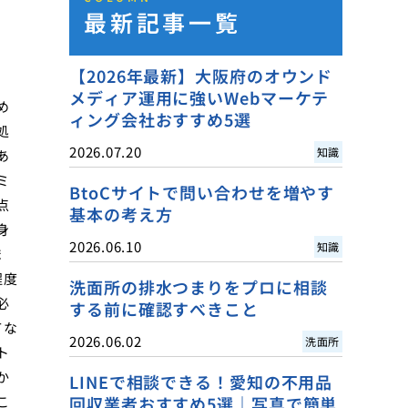
最新記事一覧
【2026年最新】大阪府のオウンド
メディア運用に強いWebマーケテ
め
ィング会社おすすめ5選
処
2026.07.20
知識
あ
ミ
BtoCサイトで問い合わせを増やす
点
基本の考え方
身
2026.06.10
知識
ま
程度
洗面所の排水つまりをプロに相談
必
する前に確認すべきこと
てな
2026.06.02
洗面所
ト
か
LINEで相談できる！愛知の不用品
こ
回収業者おすすめ5選｜写真で簡単