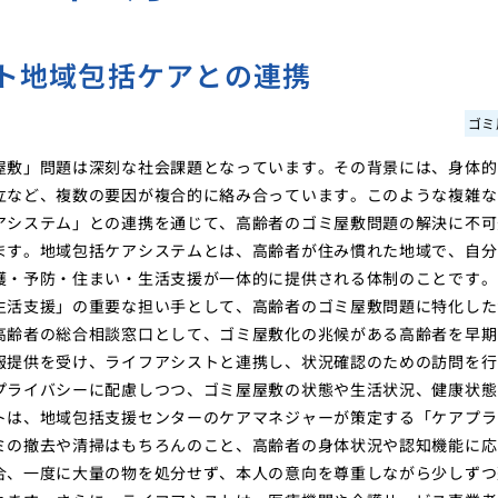
ト地域包括ケアとの連携
ゴミ
屋敷」問題は深刻な社会課題となっています。その背景には、身体的
立など、複数の要因が複合的に絡み合っています。このような複雑な
アシステム」との連携を通じて、高齢者のゴミ屋敷問題の解決に不可
ます。地域包括ケアシステムとは、高齢者が住み慣れた地域で、自分
護・予防・住まい・生活支援が一体的に提供される体制のことです。
生活支援」の重要な担い手として、高齢者のゴミ屋敷問題に特化した
高齢者の総合相談窓口として、ゴミ屋敷化の兆候がある高齢者を早期
報提供を受け、ライフアシストと連携し、状況確認のための訪問を行
プライバシーに配慮しつつ、ゴミ屋屋敷の状態や生活状況、健康状態
トは、地域包括支援センターのケアマネジャーが策定する「ケアプラ
ミの撤去や清掃はもちろんのこと、高齢者の身体状況や認知機能に応
合、一度に大量の物を処分せず、本人の意向を尊重しながら少しずつ