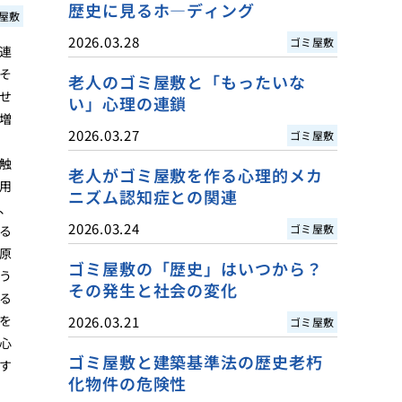
歴史に見るホ―ディング
屋敷
2026.03.28
ゴミ屋敷
連
そ
老人のゴミ屋敷と「もったいな
せ
い」心理の連鎖
増
2026.03.27
ゴミ屋敷
触
老人がゴミ屋敷を作る心理的メカ
用
ニズム認知症との関連
、
2026.03.24
ゴミ屋敷
る
原
ゴミ屋敷の「歴史」はいつから？
う
その発生と社会の変化
る
を
2026.03.21
ゴミ屋敷
心
ゴミ屋敷と建築基準法の歴史老朽
す
化物件の危険性