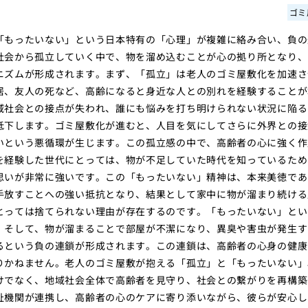
ゴミ
「もったいない」という日本特有の「心理」が複雑に絡み合い、負の
社会から孤立していく中で、物を溜め込むことが心の拠り所となり、
ニズムが形成されます。まず、「孤立」は老人のゴミ屋敷化を加速さ
居、友人の死など、高齢になると身近な人との別れを経験することが
域社会との接点が失われ、誰にも悩みを打ち明けられない状況に陥る
低下します。ゴミ屋敷化が進むと、人目を気にしてさらに外界との接
いという悪循環が生じます。この孤立感の中で、高齢者の心に強く作
を経験した世代にとっては、物が不足していた時代を知っているため
思いが非常に強いです。この「もったいない」精神は、本来美徳であ
手放すことへの強い抵抗となり、結果として家中に物が溜まり続ける
とっては捨てられない理由が存在するのです。「もったいない」とい
。そして、物が溜まることで部屋が不潔になり、異臭や害虫が発生す
るという負の連鎖が形成されます。この連鎖は、高齢者の心身の健康
りかねません。老人のゴミ屋敷が抱える「孤立」と「もったいない」
けでなく、地域社会全体で高齢者を見守り、社会との繋がりを再構築
祉機関が連携し、高齢者の心のケアに寄り添いながら、彼らが安心し