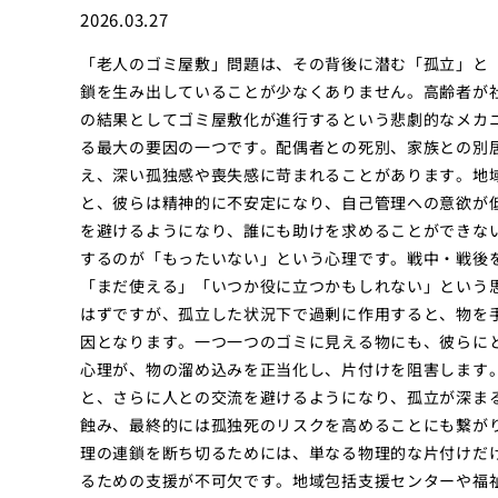
2026.03.27
「老人のゴミ屋敷」問題は、その背後に潜む「孤立」と
鎖を生み出していることが少なくありません。高齢者が
の結果としてゴミ屋敷化が進行するという悲劇的なメカ
る最大の要因の一つです。配偶者との死別、家族との別
え、深い孤独感や喪失感に苛まれることがあります。地
と、彼らは精神的に不安定になり、自己管理への意欲が
を避けるようになり、誰にも助けを求めることができな
するのが「もったいない」という心理です。戦中・戦後
「まだ使える」「いつか役に立つかもしれない」という
はずですが、孤立した状況下で過剰に作用すると、物を
因となります。一つ一つのゴミに見える物にも、彼らに
心理が、物の溜め込みを正当化し、片付けを阻害します
と、さらに人との交流を避けるようになり、孤立が深ま
蝕み、最終的には孤独死のリスクを高めることにも繋が
理の連鎖を断ち切るためには、単なる物理的な片付けだ
るための支援が不可欠です。地域包括支援センターや福