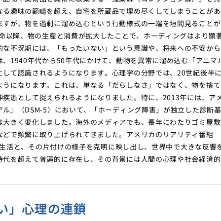
なる趣味の範疇を超え、自宅を所蔵品で埋め尽くしてしまうことがあ
ますが、物を過剰に溜め込むという行動様式の一端を垣間見ることが
革命以降、物の生産と消費が拡大したことで、ホーディングはより顕
的な不況期には、「もったいない」という意識や、将来への不安から
、1940年代から50年代にかけて、動物を異常に溜め込む「アニマ
として認識されるようになります。心理学の分野では、20世紀後半
ようになります。これは、単なる「だらしなさ」ではなく、物を捨て
疾患として捉えられるようになりました。特に、2013年には、ア
ル』（DSM-5）において、「ホーディング障害」が独立した診断
は大きく変化しました。海外のメディアでも、長年にわたりゴミ屋敷
などで頻繁に取り上げられてきました。アメリカのリアリティ番組
々の生活と、その片付けの様子を克明に映し出し、世界中で大きな反響
時代を超えて普遍的に存在し、その背景には人間の心理や社会経済的
い」心理の連鎖