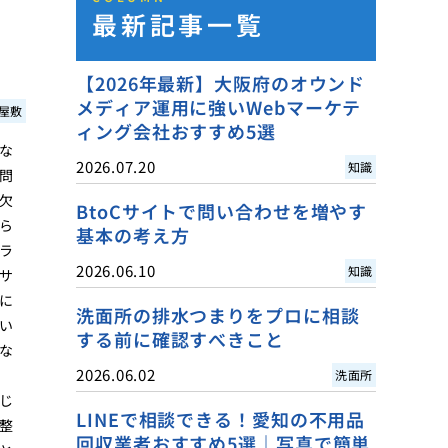
最新記事一覧
【2026年最新】大阪府のオウンド
メディア運用に強いWebマーケテ
屋敷
ィング会社おすすめ5選
な
2026.07.20
知識
問
欠
BtoCサイトで問い合わせを増やす
ら
基本の考え方
ラ
2026.06.10
知識
サ
に
洗面所の排水つまりをプロに相談
い
する前に確認すべきこと
な
2026.06.02
洗面所
じ
LINEで相談できる！愛知の不用品
整
回収業者おすすめ5選｜写真で簡単