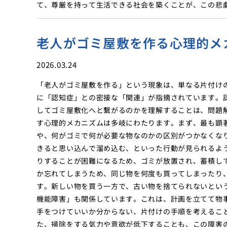
て、尊厳を持って生活できる社会を築くことが、この悲
老人がゴミ屋敷を作る心理的メ
2026.03.24
「老人がゴミ屋敷を作る」という現象は、単なる片付け
に「認知症」との密接な「関連」が指摘されています。
してゴミ屋敷化へと繋がるのかを理解することは、問題
す心理的メカニズムは多岐にわたります。まず、最も顕
や、何がゴミで何が必要な物なのかの区別がつかなくな
きると思い込んで溜め込む、といった行動が見られるよ
りすることが困難になるため、ゴミが放置され、蓄積し
か忘れてしまうため、同じ物を何度も買ってしまったり
す。新しい物を買う一方で、古い物を捨てられないとい
機能障害」も関係しています。これは、計画を立てて物
手をつけていいか分からない、片付けの手順を考えるこ
た、掃除をする気力や意欲が低下することも、この障害