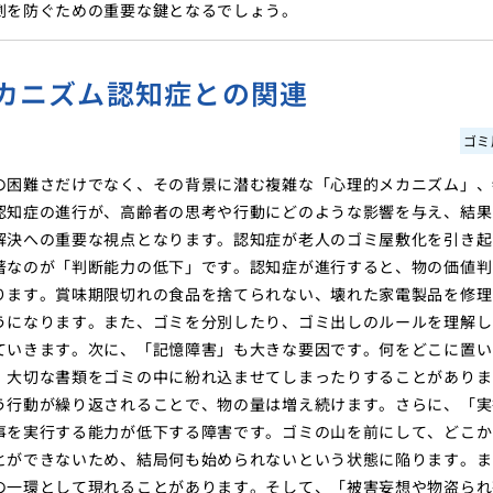
劇を防ぐための重要な鍵となるでしょう。
カニズム認知症との関連
ゴミ
の困難さだけでなく、その背景に潜む複雑な「心理的メカニズム」、
認知症の進行が、高齢者の思考や行動にどのような影響を与え、結果
解決への重要な視点となります。認知症が老人のゴミ屋敷化を引き起
著なのが「判断能力の低下」です。認知症が進行すると、物の価値判
ります。賞味期限切れの食品を捨てられない、壊れた家電製品を修理
うになります。また、ゴミを分別したり、ゴミ出しのルールを理解し
ていきます。次に、「記憶障害」も大きな要因です。何をどこに置い
、大切な書類をゴミの中に紛れ込ませてしまったりすることがありま
う行動が繰り返されることで、物の量は増え続けます。さらに、「実
事を実行する能力が低下する障害です。ゴミの山を前にして、どこか
とができないため、結局何も始められないという状態に陥ります。ま
の一環として現れることがあります。そして、「被害妄想や物盗られ