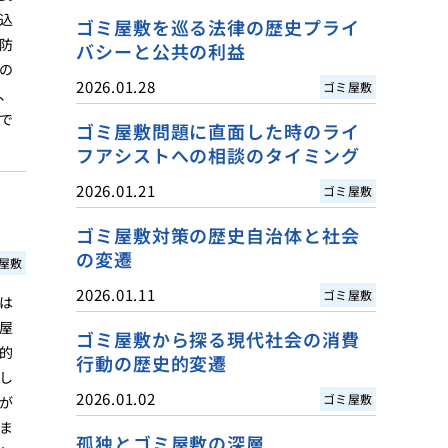
込
ゴミ屋敷を巡る法律の歴史プライ
防
バシーと公共の利益
の
2026.01.28
ゴミ屋敷
、
で
ゴミ屋敷問題に直面した時のライ
フアシストへの相談のタイミング
2026.01.21
ゴミ屋敷
ゴミ屋敷対策の歴史自治体と社会
の変遷
屋敷
2026.01.11
ゴミ屋敷
は
屋
ゴミ屋敷から探る現代社会の消費
的
行動の歴史的変遷
し
2026.01.02
ゴミ屋敷
が
ま
孤独とゴミ屋敷の深層