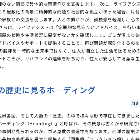
理のない範囲で具体的な習慣作りを支援します。 次に、ライフアシ
ゴミ屋敷化の背景に精神的な問題や社会的な孤立があった場合、片付
や家族との交流を促します。人との繋がりが、孤独感を軽減し、心の
 さらに、ライフアシストは「定期的な見守りとアドバイス」を行い
部屋の状態や生活状況に異変がないかを確認します。ゴミが溜まり始
アドバイスやサポートを提供することで、再び問題が深刻化するのを
らの脱却を一時的な出来事ではなく、住人が自立した生活を送るため
ートこそが、リバウンドの連鎖を断ち切り、住人が安心して清潔な生
う。
の歴史に見るホ―ディング
ゴミ
世界各国、そして人類の「歴史」の中で様々な形で存在してきました
ディング（Hoarding）」と呼ばれ、その概念は古くから研究さ
の事例が見られるのか、ゴミ屋敷の普遍性を探ります。西洋の歴史に
い品物や美術品を異常に収集する「蒐集癖（コレクション癖）」を持