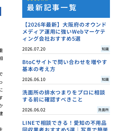
最新記事一覧
口
【2026年最新】大阪府のオウンド
メディア運用に強いWebマーケテ
ィング会社おすすめ5選
2026.07.20
知識
重
相
BtoCサイトで問い合わせを増やす
、
基本の考え方
で
2026.06.10
知識
っ
に
洗面所の排水つまりをプロに相談
す
する前に確認すべきこと
か
2026.06.02
洗面所
建
LINEで相談できる！愛知の不用品
回収業者おすすめ5選｜写真で簡単
を